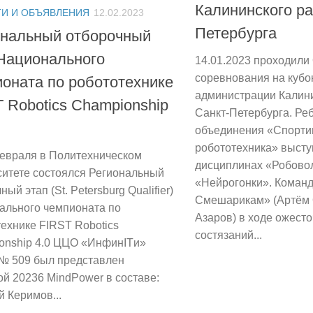
Калининского ра
И И ОБЪЯВЛЕНИЯ
12.02.2023
Петербурга
ональный отборочный
Национального
14.01.2023 проходили
соревнования на кубо
оната по робототехнике
администрации Калин
 Robotics Championship
Санкт-Петербурга. Реб
объединения «Спорти
робототехника» высту
февраля в Политехническом
дисциплинах «Робово
ситете состоялся Региональный
«Нейрогонки». Команд
ный этап (St. Petersburg Qualifier)
Смешарикам» (Артём 
ального чемпионата по
Азаров) в ходе ожест
ехнике FIRST Robotics
состязаний...
onship 4.0 ЦЦО «ИнфинITи»
№ 509 был представлен
й 20236 MindPower в составе:
 Керимов...