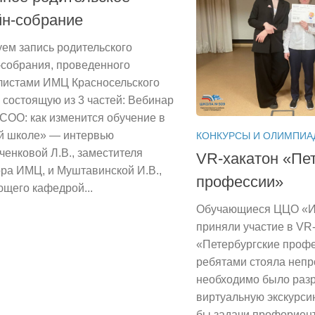
йн-собрание
ем запись родительского
-собрания, проведенного
листами ИМЦ Красносельского
 состоящую из 3 частей: Вебинар
СОО: как изменится обучение в
й школе» — интервью
КОНКУРСЫ И ОЛИМПИА
енковой Л.В., заместителя
VR-хакатон «Пе
ра ИМЦ, и Муштавинской И.В.,
профессии»
щего кафедрой...
Обучающиеся ЦЦО «И
приняли участие в VR
«Петербургские проф
ребятами стояла непр
необходимо было раз
виртуальную экскурси
бы задачи профориен