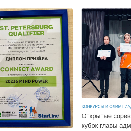
КОНКУРСЫ И ОЛИМПИА
Открытые сорев
кубок главы ад