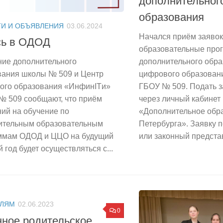
дополнительног
образования
И И ОБЪЯВЛЕНИЯ
03.06.2024
Начался приём заявок
сь в ОДОД
образовательные про
дополнительного обра
ние дополнительного
цифрового образован
вания школы № 509 и Центр
ГБОУ № 509. Подать 
ого образования «ИнфинITи»
через личный кабинет
№ 509 сообщают, что приём
«Дополнительное обра
ий на обучение по
Петербурга». Заявку 
ительным образовательным
или законный представ
ммам ОДОД и ЦЦО на будущий
 год будет осуществляться с...
ЕЛЯМ
02.06.2023
0
ное родительское