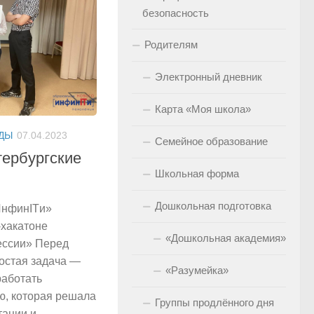
безопасность
Родителям
Электронный дневник
Карта «Моя школа»
ДЫ
07.04.2023
Семейное образование
тербургские
Школьная форма
Дошкольная подготовка
нфинITи»
-хакатоне
«Дошкольная академия»
ессии» Перед
остая задача —
«Разумейка»
работать
ю, которая решала
Группы продлённого дня
тации и