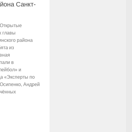
йона Санкт-
 Открытые
к главы
инского района
ята из
вная
пали в
лейбол» и
а «Эксперты по
Осипенко, Андрей
очённых