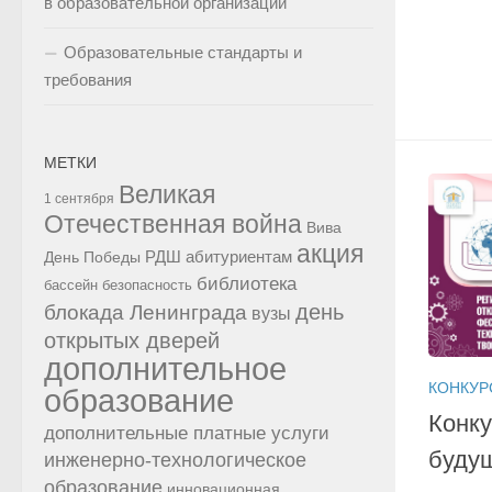
в образовательной организации
Образовательные стандарты и
требования
МЕТКИ
Великая
1 сентября
Отечественная война
Вива
акция
РДШ
абитуриентам
День Победы
библиотека
бассейн
безопасность
день
блокада Ленинграда
вузы
открытых дверей
дополнительное
КОНКУР
образование
Конк
дополнительные платные услуги
буду
инженерно-технологическое
образование
инновационная