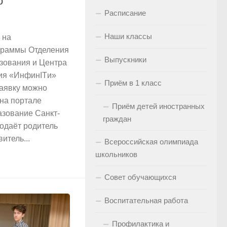
о
Расписание
Наши классы
 на
граммы Отделения
Выпускники
зования и Центра
ия «ИнфинITи»
Приём в 1 класс
заявку можно
 на портале
Приём детей иностранных
зование Санкт-
граждан
подаёт родитель
итель...
Всероссийская олимпиада
школьников
Совет обучающихся
Воспитательная работа
Профилактика и