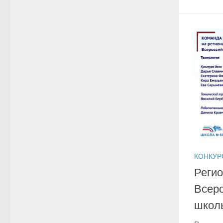
КОНКУР
Регио
Всер
школ