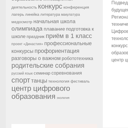
Подвед
конкурс
конференция
деятельность
будущег
лагерь
линейка
литература
макулатура
Регион
начальная школа
медосмотр
техниче
олимпиада
подготовка к
плавание
Цифров
приём в 1 класс
школе
праздник
техноло
профессиональные
проект «Династия»
конкурс
профориентация
конкурсы
образо
разговоры о важном
робототехника
центр ц
родительские собрания
семинар
соревнования
русский язык
спорт
танцы
технология
фестиваль
центр цифрового
образования
экология