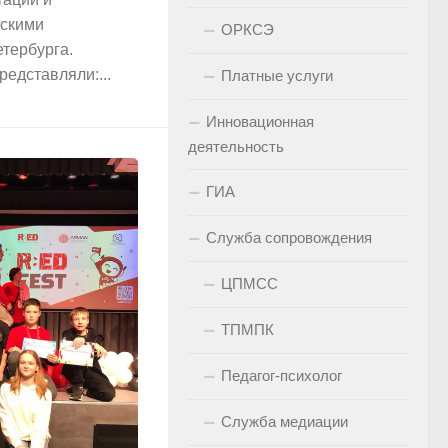
ескими
ОРКСЭ
тербурга.
едставляли:...
Платные услуги
Инновационная
деятельность
ГИА
Служба сопровождения
ЦПМСС
ТПМПК
Педагог-психолог
Служба медиации