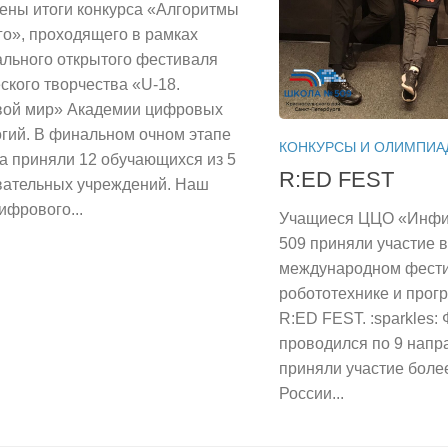
ены итоги конкурса «Алгоритмы
о», проходящего в рамках
ального открытого фестиваля
ского творчества «U-18.
ой мир» Академии цифровых
гий. В финальном очном этапе
КОНКУРСЫ И ОЛИМПИА
а приняли 12 обучающихся из 5
R:ED FEST
вательных учреждений. Наш
ифрового...
Учащиеся ЦЦО «Инфи
509 приняли участие 
международном фести
робототехнике и про
R:ED FEST. :sparkles:
проводился по 9 напр
приняли участие боле
России...