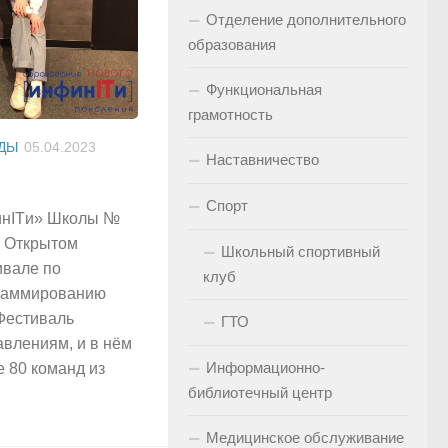
Отделение дополнительного
образования
Функциональная
грамотность
ДЫ
05.04.2023
Наставничество
Спорт
нITи» Школы №
в Открытом
Школьный спортивный
вале по
клуб
граммированию
 Фестиваль
ГТО
авлениям, и в нём
Информационно-
е 80 команд из
библиотечный центр
Медицинское обслуживание