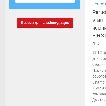
НОВОСТ
Реги
этап 
Версия для слабовидящих
чемпи
FIRST
4.0
11-12 
универ
отбороч
Национ
роботот
Champi
школы 
командо
Дмитрий