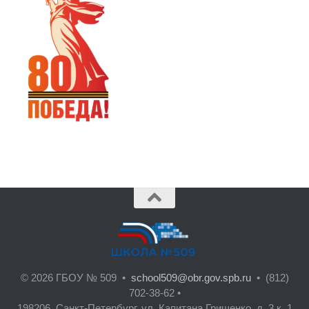
© 2026 ГБОУ № 509 •
school509@obr.gov.spb.ru
• (812)
702-38-62 •
198206, Санкт-Петербург, ул. Капитана Грищенко, д. 3 к. 1