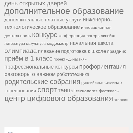
день открытых дверей
дополнительное образование
инженерно-
дополнительные платные услуги
технологическое образование
инновационная
конкурс
конференция
деятельность
лагерь
линейка
начальная школа
медосмотр
литература
макулатура
олимпиада
подготовка к школе
плавание
праздник
приём в 1 класс
проект «Династия»
профориентация
профессиональные конкурсы
разговоры о важном
робототехника
родительские собрания
семинар
русский язык
спорт
танцы
соревнования
технология
фестиваль
центр цифрового образования
экология