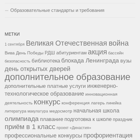
Образовательные стандарты и требования
МЕТКИ
Великая Отечественная война
1 сентября
акция
РДШ
абитуриентам
Вива
День Победы
бассейн
блокада Ленинграда
библиотека
вузы
безопасность
день открытых дверей
дополнительное образование
инженерно-
дополнительные платные услуги
технологическое образование
инновационная
конкурс
конференция
деятельность
лагерь
линейка
начальная школа
медосмотр
литература
макулатура
олимпиада
подготовка к школе
плавание
праздник
приём в 1 класс
проект «Династия»
профориентация
профессиональные конкурсы