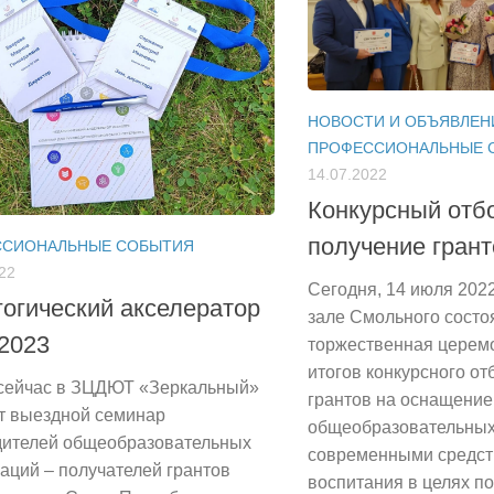
НОВОСТИ И ОБЪЯВЛЕН
ПРОФЕССИОНАЛЬНЫЕ 
14.07.2022
Конкурсный отб
получение грант
ССИОНАЛЬНЫЕ СОБЫТИЯ
22
Сегодня, 14 июля 2022
огический акселератор
зале Смольного состо
2023
торжественная церем
итогов конкурсного от
сейчас в ЗЦДЮТ «Зеркальный»
грантов на оснащение
ет выездной семинар
общеобразовательных
дителей общеобразовательных
современными средст
аций – получателей грантов
воспитания в целях 