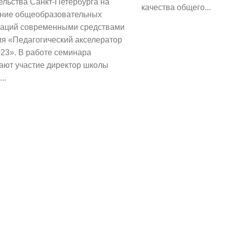
ельства Санкт-Петербурга на
качества общего...
ние общеобразовательных
заций современными средствами
ия «Педагогический акселератор
23». В работе семинара
ают участие директор школы
..