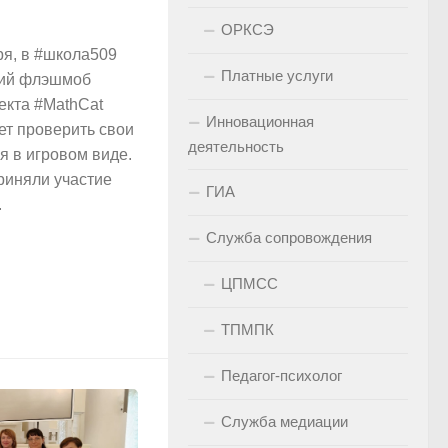
ОРКСЭ
бря, в #школа509
Платные услуги
кий флэшмоб
екта #MathCat
Инновационная
т проверить свои
деятельность
я в игровом виде.
риняли участие
ГИА
.
Служба сопровождения
ЦПМСС
ТПМПК
Педагог-психолог
Служба медиации