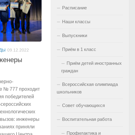
Расписание
Наши классы
Выпускники
Приём в 1 класс
ДЫ
09.12.2022
нженеры
Приём детей иностранных
граждан
нерно-
Всероссийская олимпиада
е № 777 проходит
школьников
ия победителей
Всероссийских
Совет обучающихся
ехнологических
Воспитательная работа
-вызов: инженеры
ваниях приняли
Профилактика и
нашего Центра