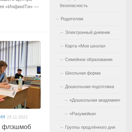
безопасность
ия «ИнфинITи» —
Родителям
Электронный дневник
Карта «Моя школа»
Семейное образование
Школьная форма
Дошкольная подготовка
«Дошкольная академия»
«Разумейка»
ИЯ
29.11.2022
й флэшмоб
Группы продлённого дня