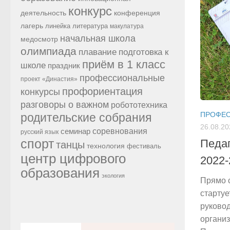
конкурс
конференция
деятельность
лагерь
линейка
литература
макулатура
начальная школа
медосмотр
олимпиада
подготовка к
плавание
приём в 1 класс
школе
праздник
профессиональные
проект «Династия»
профориентация
конкурсы
разговоры о важном
робототехника
ПРОФЕ
родительские собрания
26.08.20
семинар
соревнования
русский язык
спорт
Педаг
танцы
технология
фестиваль
центр цифрового
2022-
образования
экология
Прямо 
старту
руково
организ