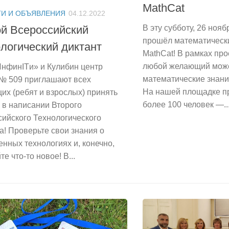
MathCat
И И ОБЪЯВЛЕНИЯ
04.12.2022
В эту субботу, 26 ноя
й Всероссийский
прошёл математичес
логический диктант
MathCat! В рамках про
любой желающий може
нфинITи» и Кулибин центр
математические знани
№ 509 приглашают всех
На нашей площадке п
х (ребят и взрослых) принять
более 100 человек —..
 в написании Второго
ийского Технологического
а! Проверьте свои знания о
нных технологиях и, конечно,
те что-то новое! В...