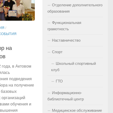
Отделение дополнительного
образования
Функциональная
ИЯ
/
грамотность
СОБЫТИЯ
Наставничество
ор на
Спорт
ов
Школьный спортивный
 года, в Актовом
клуб
ялась
ония подведения
ГТО
бора на получение
 базовых
Информационно-
 организаций
библиотечный центр
вами обучения и
Медицинское обслуживание
повышения