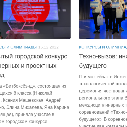
СЫ И ОЛИМПИАДЫ
15.12.2022
КОНКУРСЫ И ОЛИМПИА
тый городской конкурс
Техно-вызов: и
нерных и проектных
будущего
нд
Прямо сейчас в Инже
технологической школ
а «Битбоксбэнд», состоящая из
церемония чествован
щихся 8 класса (Николай
регионального этапа 
, Ксения Машевская, Андрей
междисциплинарных т
ко, Элина Михалева, Яна Карина
соревнований «Техно
ящая), приняла участие в
будущего». В соревно
ом городском конкурсе
участие две команды 