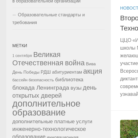
в образовательной организации
НОВОСТ
Образовательные стандарты и
Второ
требования
Техно
ЦЦО «И
МЕТКИ
школы 
Великая
желающи
1 сентября
Отечественная война
участие
Вива
акция
Всеросс
РДШ
абитуриентам
День Победы
диктант
библиотека
бассейн
безопасность
совреме
день
блокада Ленинграда
вузы
узнавай
открытых дверей
дополнительное
образование
дополнительные платные услуги
инженерно-технологическое
образование
инновационная