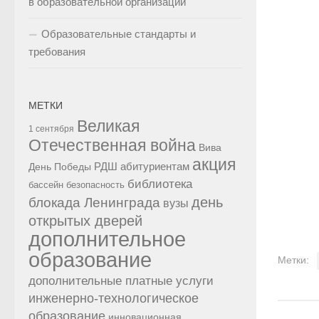
в образовательной организации
Образовательные стандарты и
требования
МЕТКИ
Великая
1 сентября
Отечественная война
Вива
акция
РДШ
абитуриентам
День Победы
библиотека
бассейн
безопасность
день
блокада Ленинграда
вузы
открытых дверей
дополнительное
образование
Метки:
дополнительные платные услуги
инженерно-технологическое
образование
инновационная