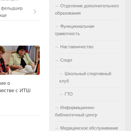
Отделение дополнительного
: фельдшер
образования
ощи
Функциональная
грамотность
Наставничество
Спорт
Школьный спортивный
клуб
ие о
честве с ИТШ
ГТО
Информационно-
библиотечный центр
Медицинское обслуживание