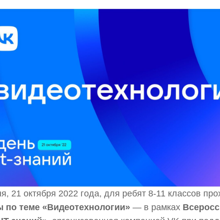
я, 21 октября 2022 года, для ребят 8-11 классов пр
ы по теме «Видеотехнологии»
— в рамках
Всеросс