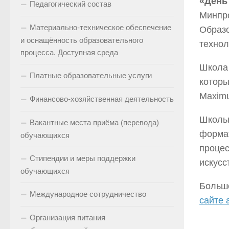
«День 
Педагогический состав
Минпро
Материально-техническое обеспечение
Образо
и оснащённость образовательного
технол
процесса. Доступная среда
Школа 
Платные образовательные услуги
которы
Maximu
Финансово-хозяйственная деятельность
Школьн
Вакантные места приёма (перевода)
формат
обучающихся
процес
Стипендии и меры поддержки
искусс
обучающихся
Больше
Международное сотрудничество
сайте 
Организация питания