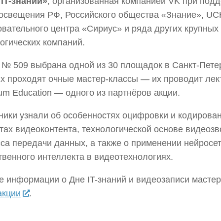
IT-знаний»
, организованная компанией VK при под
свещения РФ, Российского общества «Знание», UC
вательного центра «Сириус» и ряда других крупных
огических компаний.
№ 509 выбрана одной из 30 площадок в Санкт-Петер
х проходят очные мастер-классы — их проводит лек
m Education — одного из партнёров акции.
ики узнали об особенностях оцифровки и кодирован
ах видеоконтента, технологической основе видеозв
са передачи данных, а также о применении нейросет
твенного интеллекта в видеотехнологиях.
 информации о Дне IT-знаний и видеозаписи масте
акции
.