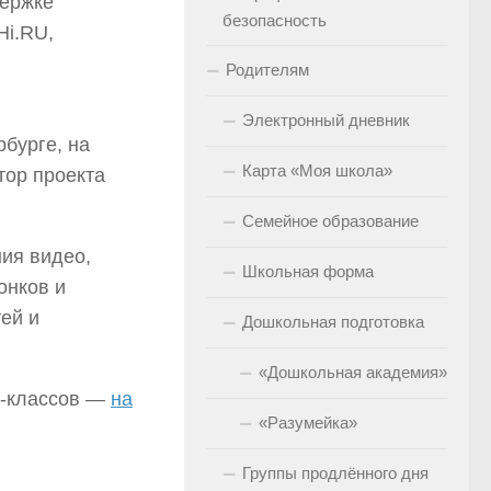
держке
безопасность
Hi.RU,
Родителям
Электронный дневник
бурге, на
Карта «Моя школа»
тор проекта
Семейное образование
ия видео,
Школьная форма
онков и
ей и
Дошкольная подготовка
«Дошкольная академия»
р-классов —
на
«Разумейка»
Группы продлённого дня