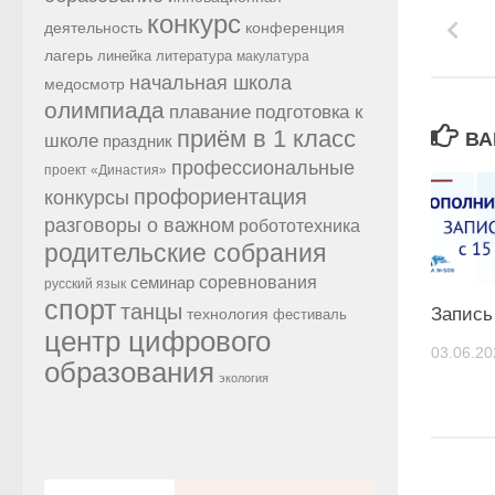
конкурс
конференция
деятельность
лагерь
линейка
литература
макулатура
начальная школа
медосмотр
олимпиада
подготовка к
плавание
приём в 1 класс
ВА
школе
праздник
профессиональные
проект «Династия»
профориентация
конкурсы
разговоры о важном
робототехника
родительские собрания
семинар
соревнования
русский язык
спорт
танцы
Запись
технология
фестиваль
центр цифрового
03.06.20
образования
экология