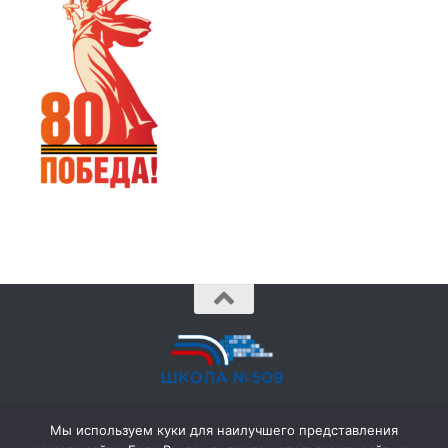
© 2026 ГБОУ № 509 •
school509@obr.gov.spb.ru
• (812)
Мы используем куки для наилучшего представления
702-38-62 •