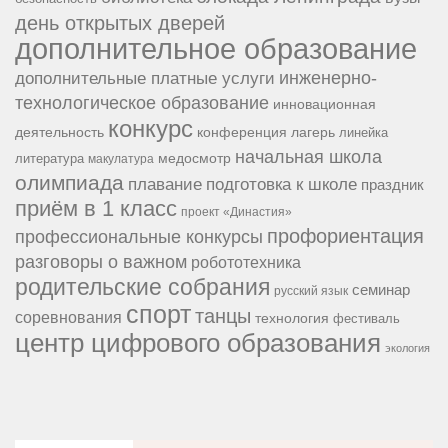
день открытых дверей
дополнительное образование
инженерно-
дополнительные платные услуги
технологическое образование
инновационная
конкурс
конференция
деятельность
лагерь
линейка
начальная школа
медосмотр
литература
макулатура
олимпиада
подготовка к школе
плавание
праздник
приём в 1 класс
проект «Династия»
профориентация
профессиональные конкурсы
разговоры о важном
робототехника
родительские собрания
семинар
русский язык
спорт
танцы
соревнования
технология
фестиваль
центр цифрового образования
экология