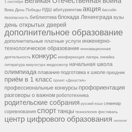
Великая Отечественная война
1 сентября
акция
РДШ
абитуриентам
Вива
День Победы
бассейн
блокада Ленинграда
библиотека
вузы
безопасность
день открытых дверей
дополнительное образование
инженерно-
дополнительные платные услуги
технологическое образование
инновационная
конкурс
конференция
деятельность
лагерь
линейка
начальная школа
медосмотр
литература
макулатура
олимпиада
подготовка к школе
плавание
праздник
приём в 1 класс
проект «Династия»
профориентация
профессиональные конкурсы
разговоры о важном
робототехника
родительские собрания
семинар
русский язык
спорт
танцы
соревнования
технология
фестиваль
центр цифрового образования
экология