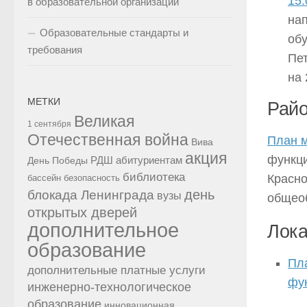
15.
в образовательной организации
на
Образовательные стандарты и
об
требования
Пе
на 
МЕТКИ
Райо
Великая
1 сентября
Отечественная война
План 
Вива
акция
функци
РДШ
абитуриентам
День Победы
библиотека
Красно
бассейн
безопасность
день
блокада Ленинграда
вузы
общеоб
открытых дверей
дополнительное
Лока
образование
Пл
дополнительные платные услуги
фу
инженерно-технологическое
образование
инновационная