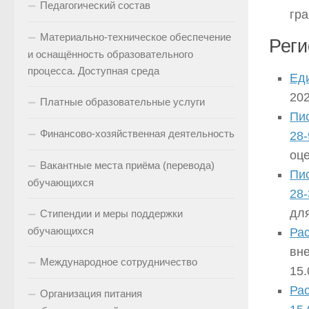
Педагогический состав
гр
Материально-техническое обеспечение
Реги
и оснащённость образовательного
процесса. Доступная среда
Ед
202
Платные образовательные услуги
Пис
Финансово-хозяйственная деятельность
28-
оц
Вакантные места приёма (перевода)
Пис
обучающихся
28-
для
Стипендии и меры поддержки
обучающихся
Рас
вн
Международное сотрудничество
15.
Ра
Организация питания