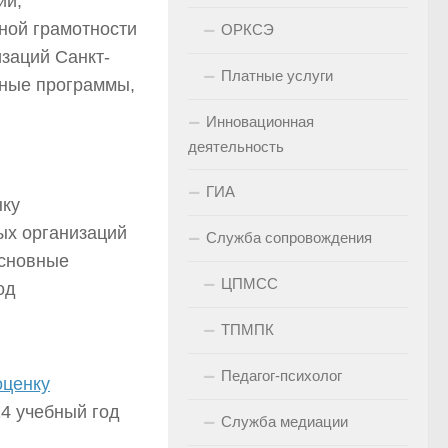
ий,
ной грамотности
ОРКСЭ
заций Санкт-
Платные услуги
ные программы,
Инновационная
деятельность
ГИА
нку
ых организаций
Служба сопровождения
основные
ЦПМСС
од
ТПМПК
Педагог-психолог
оценку
4 учебный год
Служба медиации