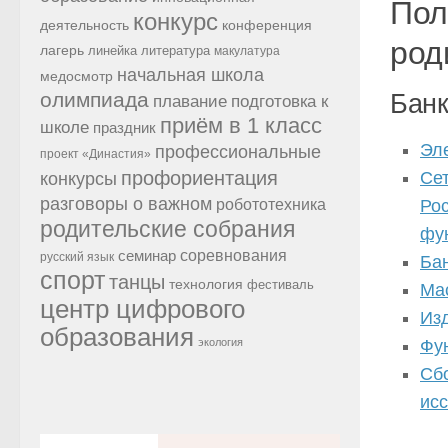
Пол
конкурс
конференция
деятельность
род
лагерь
линейка
литература
макулатура
начальная школа
медосмотр
олимпиада
Банк
подготовка к
плавание
приём в 1 класс
школе
праздник
Эл
профессиональные
проект «Династия»
профориентация
Се
конкурсы
разговоры о важном
робототехника
Ро
родительские собрания
фу
семинар
соревнования
русский язык
Ба
спорт
танцы
технология
фестиваль
Ма
центр цифрового
Из
образования
экология
Фу
Сб
ис