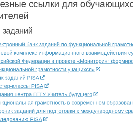
езные ссылки для обучающихс
ителей
 заданий
ектронный банк заданий по функциональной грамотн
тевой комплекс информационного взаимодействия с
ссийской Федерации в проекте «Мониторинг формир
нкциональной грамотности учащихся»
нк заданий PISA
стер-классы PISA
дания центра ГГТУ Учитель будущего
нкциональная грамотность в современном образован
орник заданий для подготовки к международному ср
следованию PISA