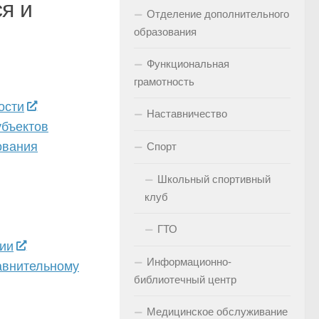
я и
Отделение дополнительного
образования
Функциональная
грамотность
ости
Наставничество
убъектов
ования
Спорт
Школьный спортивный
клуб
ГТО
ии
Информационно-
авнительному
библиотечный центр
Медицинское обслуживание