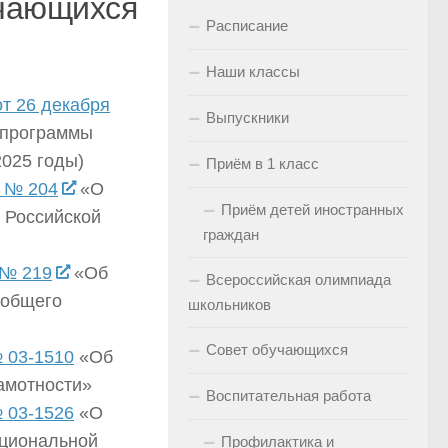
учающихся
Расписание
Наши классы
т 26 декабря
Выпускники
 программы
025 годы)
Приём в 1 класс
. № 204
«О
Приём детей иностранных
я Российской
граждан
 № 219
«Об
Всероссийская олимпиада
 общего
школьников
Совет обучающихся
 03-1510
«Об
амотности»
Воспитательная работа
 03-1526
«О
кциональной
Профилактика и