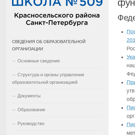
фун
Фед
По
20
СВЕДЕНИЯ ОБ ОБРАЗОВАТЕЛЬНОЙ
Рос
ОРГАНИЗАЦИИ
Ука
Основные сведения
нац
Фе
Структура и органы управления
При
образовательной организацией
утв
Документы
об
Пи
Образование
ор
Руководство
Пи
ме