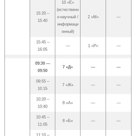
10 «Е»
(естественн
15:20 –
о-научный /
2 «М»
—
15:40
информаци
онный)
15:45 –
—
1 «Р»
—
16:05
09:30 —
7 «Д»
—
—
09:50
09:55 –
7 «Ж»
—
—
10:15
10:20 –
8 «А»
—
—
10:40
10:45 –
8 «Б»
—
—
11:05
11:10 –