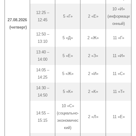
10 «И»
12:25 –
5 «Г»
2 «Е»
(информаци
27.08.2026
12:45
онный)
(четверг)
12:50 –
5 «Д»
2 «Ж»
11 «Г»
13:10
13:40 –
5 «Е»
2 «З»
11 «И»
14:00
14:05 –
5 «Ж»
2 «И»
11 «С»
14:25
14:30 –
5 «К»
2 «К»
11 «Т»
14:50
10 «С»
14:55 –
(социально-
2 «Л»
11 «Е»
15:15
экономичес
кий)