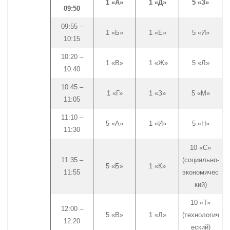
1 «А»
1 «Д»
5 «З»
09:50
09:55 –
1 «Б»
1 «Е»
5 «И»
10:15
10:20 –
1 «В»
1 «Ж»
5 «Л»
10:40
10:45 –
1 «Г»
1 «З»
5 «М»
11:05
11:10 –
5 «А»
1 «И»
5 «Н»
11:30
10 «С»
11:35 –
(социально-
5 «Б»
1 «К»
11:55
экономичес
кий)
10 «Т»
12:00 –
5 «В»
1 «Л»
(технологич
12:20
еский)