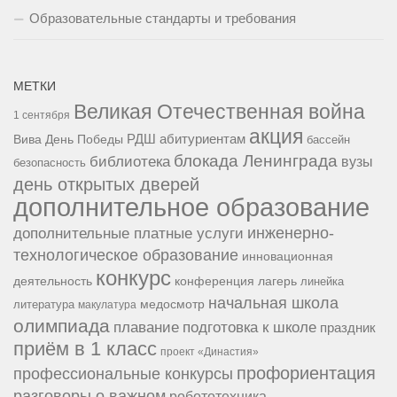
Образовательные стандарты и требования
МЕТКИ
Великая Отечественная война
1 сентября
акция
РДШ
абитуриентам
Вива
День Победы
бассейн
блокада Ленинграда
библиотека
вузы
безопасность
день открытых дверей
дополнительное образование
инженерно-
дополнительные платные услуги
технологическое образование
инновационная
конкурс
конференция
деятельность
лагерь
линейка
начальная школа
медосмотр
литература
макулатура
олимпиада
подготовка к школе
плавание
праздник
приём в 1 класс
проект «Династия»
профориентация
профессиональные конкурсы
разговоры о важном
робототехника