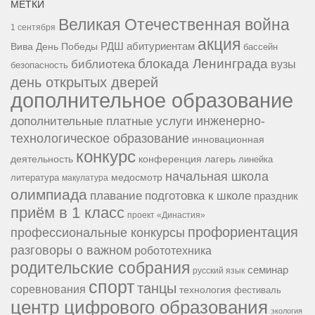
МЕТКИ
Великая Отечественная война
1 сентября
акция
РДШ
абитуриентам
Вива
День Победы
бассейн
блокада Ленинграда
библиотека
вузы
безопасность
день открытых дверей
дополнительное образование
инженерно-
дополнительные платные услуги
технологическое образование
инновационная
конкурс
конференция
деятельность
лагерь
линейка
начальная школа
медосмотр
литература
макулатура
олимпиада
подготовка к школе
плавание
праздник
приём в 1 класс
проект «Династия»
профориентация
профессиональные конкурсы
разговоры о важном
робототехника
родительские собрания
семинар
русский язык
спорт
танцы
соревнования
технология
фестиваль
центр цифрового образования
экология