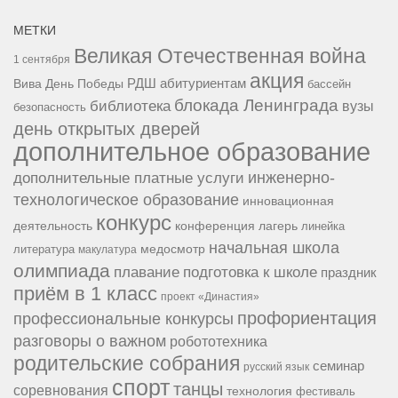
МЕТКИ
Великая Отечественная война
1 сентября
акция
РДШ
абитуриентам
Вива
День Победы
бассейн
блокада Ленинграда
библиотека
вузы
безопасность
день открытых дверей
дополнительное образование
инженерно-
дополнительные платные услуги
технологическое образование
инновационная
конкурс
конференция
деятельность
лагерь
линейка
начальная школа
медосмотр
литература
макулатура
олимпиада
подготовка к школе
плавание
праздник
приём в 1 класс
проект «Династия»
профориентация
профессиональные конкурсы
разговоры о важном
робототехника
родительские собрания
семинар
русский язык
спорт
танцы
соревнования
технология
фестиваль