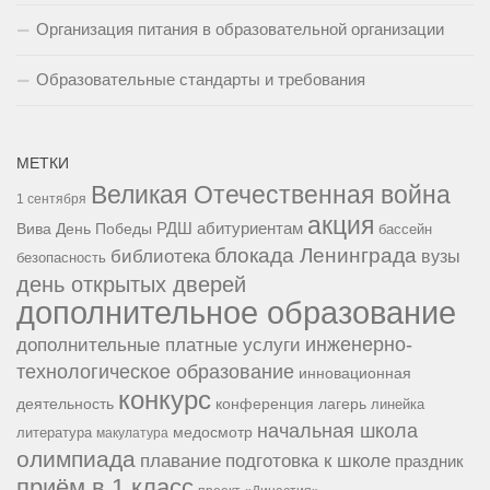
Организация питания в образовательной организации
Образовательные стандарты и требования
МЕТКИ
Великая Отечественная война
1 сентября
акция
РДШ
абитуриентам
Вива
День Победы
бассейн
блокада Ленинграда
библиотека
вузы
безопасность
день открытых дверей
дополнительное образование
инженерно-
дополнительные платные услуги
технологическое образование
инновационная
конкурс
конференция
деятельность
лагерь
линейка
начальная школа
медосмотр
литература
макулатура
олимпиада
подготовка к школе
плавание
праздник
приём в 1 класс