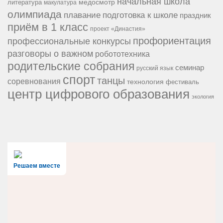
начальная школа
медосмотр
литература
макулатура
олимпиада
подготовка к школе
плавание
праздник
приём в 1 класс
проект «Династия»
профориентация
профессиональные конкурсы
разговоры о важном
робототехника
родительские собрания
семинар
русский язык
спорт
танцы
соревнования
технология
фестиваль
центр цифрового образования
экология
Решаем вместе