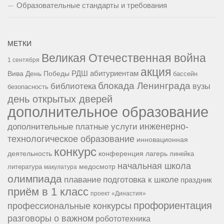
Образовательные стандарты и требования
МЕТКИ
Великая Отечественная война
1 сентября
акция
РДШ
абитуриентам
Вива
День Победы
бассейн
блокада Ленинграда
библиотека
вузы
безопасность
день открытых дверей
дополнительное образование
инженерно-
дополнительные платные услуги
технологическое образование
инновационная
конкурс
конференция
деятельность
лагерь
линейка
начальная школа
медосмотр
литература
макулатура
олимпиада
подготовка к школе
плавание
праздник
приём в 1 класс
проект «Династия»
профориентация
профессиональные конкурсы
разговоры о важном
робототехника