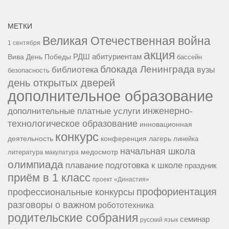
МЕТКИ
Великая Отечественная война
1 сентября
акция
РДШ
абитуриентам
Вива
День Победы
бассейн
блокада Ленинграда
библиотека
вузы
безопасность
день открытых дверей
дополнительное образование
инженерно-
дополнительные платные услуги
технологическое образование
инновационная
конкурс
конференция
деятельность
лагерь
линейка
начальная школа
медосмотр
литература
макулатура
олимпиада
подготовка к школе
плавание
праздник
приём в 1 класс
проект «Династия»
профориентация
профессиональные конкурсы
разговоры о важном
робототехника
родительские собрания
семинар
русский язык