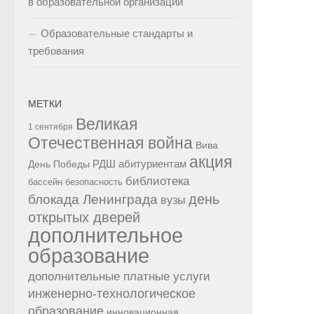
в образовательной организации
Образовательные стандарты и
требования
МЕТКИ
Великая
1 сентября
Отечественная война
Вива
акция
РДШ
абитуриентам
День Победы
библиотека
бассейн
безопасность
день
блокада Ленинграда
вузы
открытых дверей
дополнительное
образование
дополнительные платные услуги
инженерно-технологическое
образование
инновационная