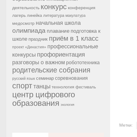
конкурс
конференция
деятельность
лагерь
линейка
литература
макулатура
начальная школа
медосмотр
олимпиада
подготовка к
плавание
приём в 1 класс
школе
праздник
профессиональные
проект «Династия»
профориентация
конкурсы
разговоры о важном
робототехника
родительские собрания
семинар
соревнования
русский язык
спорт
танцы
технология
фестиваль
центр цифрового
образования
экология
Метки: