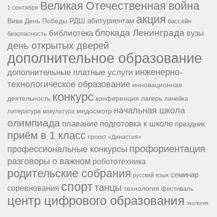
Великая Отечественная война
1 сентября
акция
РДШ
абитуриентам
Вива
День Победы
бассейн
блокада Ленинграда
библиотека
вузы
безопасность
день открытых дверей
дополнительное образование
инженерно-
дополнительные платные услуги
технологическое образование
инновационная
конкурс
конференция
деятельность
лагерь
линейка
начальная школа
медосмотр
литература
макулатура
олимпиада
подготовка к школе
плавание
праздник
приём в 1 класс
проект «Династия»
профориентация
профессиональные конкурсы
разговоры о важном
робототехника
родительские собрания
семинар
русский язык
спорт
танцы
соревнования
технология
фестиваль
центр цифрового образования
экология