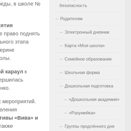
беды, в школе №
безопасность
Родителям
нятия
Электронный дневник
е право поднять
ьного этапа
Карта «Моя школа»
терине
олы.
Семейное образование
й караул
к
Школьная форма
вершилась
Дошкольная подготовка
нко.
«Дошкольная академия»
 мероприятий.
еления
«Разумейка»
тивы «Вива» и
 также
Группы продлённого дня