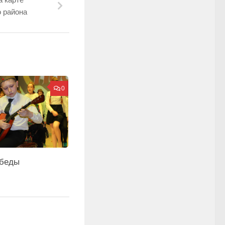
 района
0
обеды