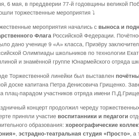
я, 6 мая, в преддверии 77-й годовщины великой По
ошли торжественные мероприятия ⤵
жественные мероприятия начались с
выноса и под
арственного Флага
Российской Федерации. Почётно
ыло дано ученице 9 «А» класса, Призёру заключител
сийской Олимпиады школьников по технологии Ека
линой и знамённой группе Юнармейского отряда шк
оде Торжественной линейки был выставлен
почётны
ой доске капитана Петра Денисовича Грищенко. За
а плац-парадом участников отряда имени П.Д.Грище
здничный концерт продолжил череду торжественных
ерте приняли участие
воспитанники и педагоги
отд
ительного образования:
хореографические коллек
ония»
,
эстрадно-театральная студия «Просто»
, а