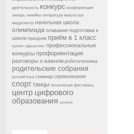
конкурс
конференция
деятельность
лагерь
линейка
литература
макулатура
начальная школа
медосмотр
олимпиада
подготовка к
плавание
приём в 1 класс
школе
праздник
профессиональные
проект «Династия»
профориентация
конкурсы
разговоры о важном
робототехника
родительские собрания
семинар
соревнования
русский язык
спорт
танцы
технология
фестиваль
центр цифрового
образования
экология