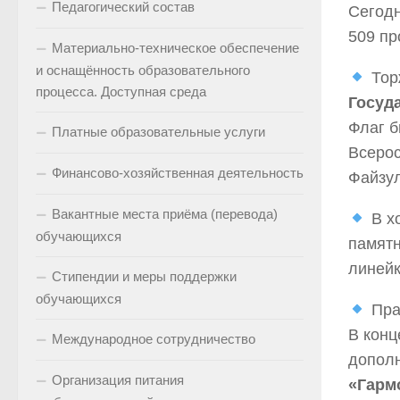
Педагогический состав
Сегодн
509 пр
Материально-техническое обеспечение
и оснащённость образовательного
Тор
процесса. Доступная среда
Госуд
Флаг б
Платные образовательные услуги
Всерос
Финансово-хозяйственная деятельность
Файзул
Вакантные места приёма (перевода)
В х
обучающихся
памятн
линейк
Стипендии и меры поддержки
обучающихся
Пра
В конц
Международное сотрудничество
дополн
Организация питания
«Гарм