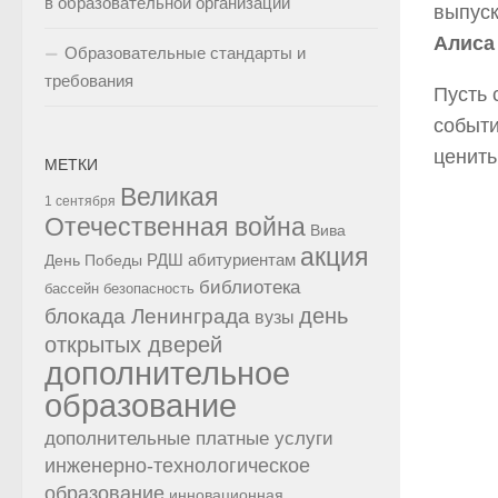
в образовательной организации
выпуск
Алиса
Образовательные стандарты и
требования
Пусть 
событи
ценить
МЕТКИ
Великая
1 сентября
Отечественная война
Вива
акция
РДШ
абитуриентам
День Победы
библиотека
бассейн
безопасность
день
блокада Ленинграда
вузы
открытых дверей
дополнительное
образование
дополнительные платные услуги
инженерно-технологическое
образование
инновационная