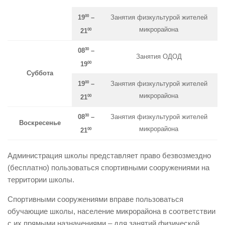
00
Занятия физкультурой жителей
19
–
микрорайона
00
21
30
08
–
Занятия ОДОД
00
19
Суббота
00
Занятия физкультурой жителей
19
–
микрорайона
00
21
30
Занятия физкультурой жителей
08
–
Воскресенье
микрорайона
00
21
Администрация школы представляет право безвозмездно
(бесплатно) пользоваться спортивными сооружениями на
территории школы.
Спортивными сооружениями вправе пользоваться
обучающие школы, население микрорайона в соответствии
с их прямыми назначениями – для занятий физической