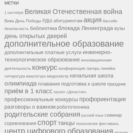
МЕТКИ
Великая Отечественная война
1 сентября
акция
РДШ
абитуриентам
Вива
День Победы
бассейн
блокада Ленинграда
библиотека
вузы
безопасность
день открытых дверей
дополнительное образование
инженерно-
дополнительные платные услуги
технологическое образование
инновационная
конкурс
конференция
деятельность
лагерь
линейка
начальная школа
медосмотр
литература
макулатура
олимпиада
подготовка к школе
плавание
праздник
приём в 1 класс
проект «Династия»
профориентация
профессиональные конкурсы
разговоры о важном
робототехника
родительские собрания
семинар
русский язык
спорт
танцы
соревнования
технология
фестиваль
центр цифрового образования
экология