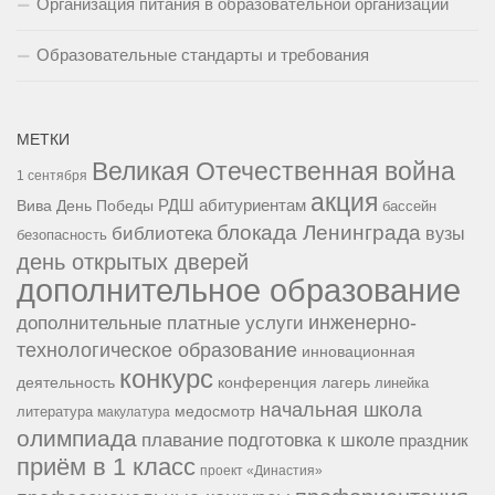
Организация питания в образовательной организации
Образовательные стандарты и требования
МЕТКИ
Великая Отечественная война
1 сентября
акция
РДШ
абитуриентам
Вива
День Победы
бассейн
блокада Ленинграда
библиотека
вузы
безопасность
день открытых дверей
дополнительное образование
инженерно-
дополнительные платные услуги
технологическое образование
инновационная
конкурс
конференция
деятельность
лагерь
линейка
начальная школа
медосмотр
литература
макулатура
олимпиада
подготовка к школе
плавание
праздник
приём в 1 класс
проект «Династия»