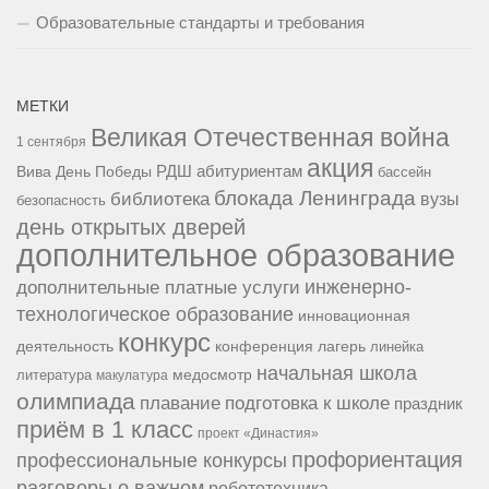
Образовательные стандарты и требования
МЕТКИ
Великая Отечественная война
1 сентября
акция
РДШ
абитуриентам
Вива
День Победы
бассейн
блокада Ленинграда
библиотека
вузы
безопасность
день открытых дверей
дополнительное образование
инженерно-
дополнительные платные услуги
технологическое образование
инновационная
конкурс
конференция
деятельность
лагерь
линейка
начальная школа
медосмотр
литература
макулатура
олимпиада
подготовка к школе
плавание
праздник
приём в 1 класс
проект «Династия»
профориентация
профессиональные конкурсы
разговоры о важном
робототехника