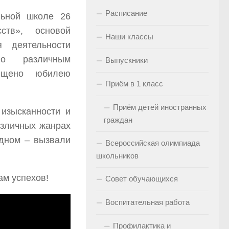
Расписание
ьной школе 26
ств», основой
Наши классы
я деятельности
по различным
Выпускники
вящено юбилею
Приём в 1 класс
Приём детей иностранных
изысканности и
граждан
азличных жанрах
одном – вызвали
Всероссийская олимпиада
школьников
ам успехов!
Совет обучающихся
Воспитательная работа
Профилактика и