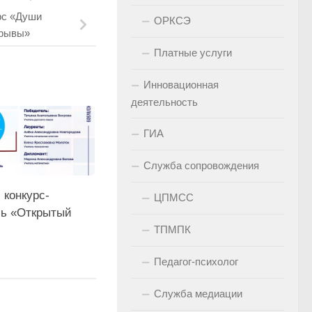
рс «Души
ОРКСЭ
орывы»
Платные услуги
Инновационная
деятельность
ГИА
Служба сопровождения
 конкурс-
ЦПМСС
ь «Открытый
ТПМПК
Педагог-психолог
Служба медиации