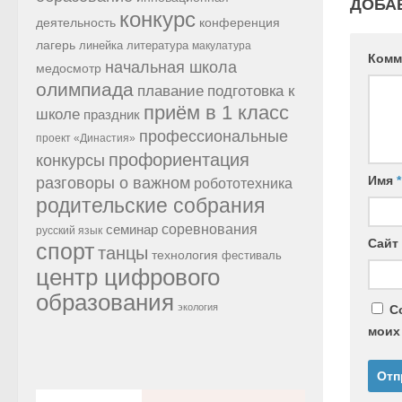
ДОБА
конкурс
конференция
деятельность
лагерь
линейка
литература
макулатура
Комм
начальная школа
медосмотр
олимпиада
подготовка к
плавание
приём в 1 класс
школе
праздник
профессиональные
проект «Династия»
профориентация
конкурсы
Имя
*
разговоры о важном
робототехника
родительские собрания
семинар
соревнования
русский язык
Сайт
спорт
танцы
технология
фестиваль
центр цифрового
образования
экология
С
моих