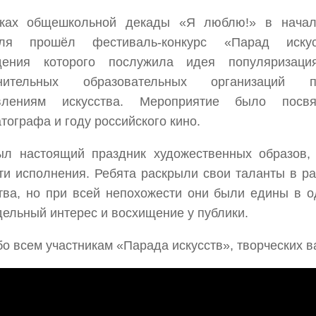
ках общешкольной декады «Я люблю!» в начал
ля прошёл фестиваль-конкурс «Парад искус
дения которого послужила идея популяризаци
лнительных образовательных организаций 
влениям искусства. Мероприятие было пос
тографа и году российского кино.
ыл настоящий праздник художественных образов, 
ти исполнения. Ребята раскрыли свои таланты в р
тва, но при всей непохожести они были едины в 
ельный интерес и восхищение у публики.
о всем участникам «Парада искусств», творческих в