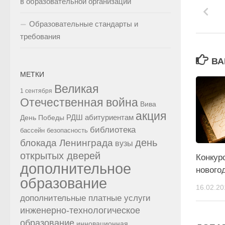
в образовательной организации
Образовательные стандарты и
требования
ВА
МЕТКИ
Великая
1 сентября
Отечественная война
Вива
акция
РДШ
абитуриентам
День Победы
библиотека
бассейн
безопасность
день
блокада Ленинграда
вузы
открытых дверей
Конкур
дополнительное
нового
образование
16.02.20
дополнительные платные услуги
инженерно-технологическое
образование
инновационная