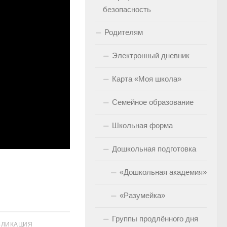
безопасность
Родителям
Электронный дневник
Карта «Моя школа»
Семейное образование
Школьная форма
Дошкольная подготовка
«Дошкольная академия»
«Разумейка»
Группы продлённого дня
БЛИКАЦИЯ