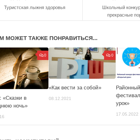
Туристская лыжня здоровья
Школьный конку
прекрасные п
М МОЖЕТ ТАКЖЕ ПОНРАВИТЬСЯ...
0
0
«Как вести за собой»
Районный
фестивал
с «Сказки в
08.12.2021
урок»
днюю ночь»
17.05.2022
16